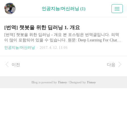
인공지능/머신러닝 (1)
[번역] 챗봇을 위한 딥러닝 1. 개요
[번역] 챗봇을 위한 딥러닝 - 개요 본 포스팅은 번역글입니다. 의역
이 많이 포함되어 있을 수 있습니다. 원문: Deep Learning For Chatbot
s, Part 1 - Introduction 대화형 에이전트 또는 다이얼로그 시스템이라
인공지능/머신러닝
2017. 4. 12. 11:01
고 불리는 챗봇은 최근 뜨거운 주제입니다. 마이크로소프트는 챗봇
에 큰 투자(Big bets)를 했으며, 페이스북, 애플(시리), 구글, 위챗, 슬
랙같은 회사들도 마찬가지입니다. 챗봇은 고객과 상호작용하는 방
이전
다음
법를 바꾸려는 시도를 하는 스타트업들의 새로운 물결입니다. Opera
tor, x.ai와 같은 앱이나, Chatfuel같은 봇 플랫폼, Howdy's Botkit같은
봇 라이브러리들이 있습니다. 여기에 마이크로소프트도 최근 Bot De
Blog is powered by
Tistory
/ Designed by
Tistory
veloper Framework..