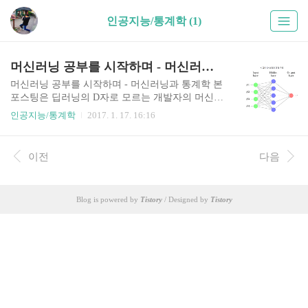
인공지능/통계학 (1)
머신러닝 공부를 시작하며 - 머신러닝과 통계학
머신러닝 공부를 시작하며 - 머신러닝과 통계학 본
포스팅은 딥러닝의 D자로 모르는 개발자의 머신러
닝 공부 이야기입니다. 참고하셔도 좋지만 무조건
인공지능/통계학
2017. 1. 17. 16:16
적인 신뢰는 위험할 수 있습니다. ^_^; 잘못된 점은
언제든 지적 해 주세요. 어디서부터 시작하지? 머
신러닝 공부를 해야하겠다고 마음먹고 제가 가장
이전
다음
처음 던진 질문입니다. 머신러닝에 대해서 아는거
딱 하나, 각종 개발자 행사에서 슬라이드를 통해 지
겹도록 본 그림 한 장. 그림 출처: nipa 소프트웨어
Blog is powered by
Tistory
/ Designed by
Tistory
공학 포털[인공지능 - 딥 러닝 편] 딥러닝은 신경망
을 쓴다. 중간에는 은닉계층(Hidden Layer)가 여러
개 존재할 수 있다. Input을 통해 Output을 구할 수
있지만, 어떻게 이런 Output이 나왔는지 역추적하
기는 불가능하다. (인과관계를 알 수 ..