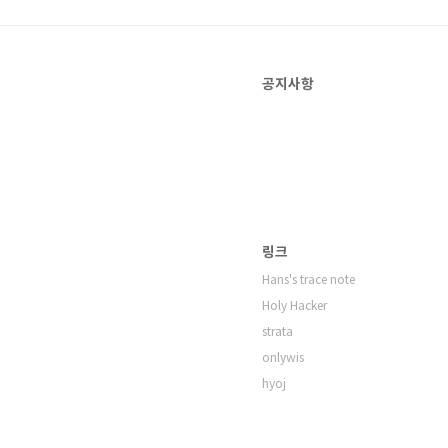
공지사항
링크
Hans's trace note
Holy Hacker
strata
onlywis
hyoj