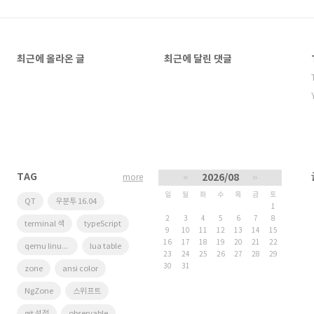
최근에 올라온 글
최근에 달린 댓글
TAG
«
2026/08
»
more
일
월
화
수
목
금
토
QT
우분투 16.04
1
2
3
4
5
6
7
8
terminal 색
typeScript
9
10
11
12
13
14
15
16
17
18
19
20
21
22
qemu linux arm
lua table
23
24
25
26
27
28
29
30
31
zone
ansi color
NgZone
스위프트
git 설정
observable