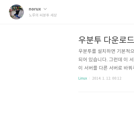
norux
노루의 씨분투 세상
우분투 다운로드 
우분투를 설치하면 기본적으로 저장
되어 있습니다. 그런데 이 서
이 서버를 다른 서버로 바꿔
터]를 엽니다.(캡쳐화면은 13
Linux
2014. 1. 12. 00:12
[Software Sources.
신적이 없었다면, Download
그 부분을 클릭해서 [Other