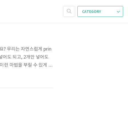
CATEGORY
요? 우리는 자연스럽게 prin
개만 넣어도 되고, 2개만 넣어도
이런 마법을 부릴 수 있게 하
아보신 분이 계실지 모르겠습니
컴파일러에 따라 printf의 실제 구