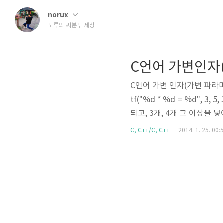
norux
노루의 씨분투 세상
C언어 가변인자
C언어 가변 인자(가변 파라미
tf("%d * %d = %d",
되고, 3개, 4개 그 이상을
는 가변 인자라는 것에 대해 포
C, C++/C, C++
2014. 1. 25. 00:
다. printf의 원형을 찾아보면 
현과는 원형..