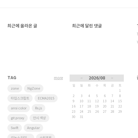
최근에 올라온 글
최근에 달린 댓글
TAG
«
2026/08
»
more
일
월
화
수
목
금
토
zone
NgZone
1
2
3
4
5
6
7
8
타입스크립트
ECMA2015
9
10
11
12
13
14
15
16
17
18
19
20
21
22
ansi color
Rx.js
23
24
25
26
27
28
29
30
31
git proxy
안시 색상
Swift
Angular
리눅스 터미널 색상
스위프트