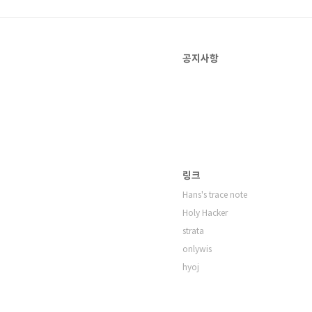
공지사항
링크
Hans's trace note
Holy Hacker
strata
onlywis
hyoj