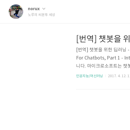
norux
노루의 씨분투 세상
[번역] 챗봇을 위
[번역] 챗봇을 위한 딥러닝 -
For Chatbots, Part
니다. 마이크로소프트는 챗봇에
입니다. 챗봇은 고객과 상호작
인공지능/머신러닝
2017. 4. 12. 1
앱이나, Chatfuel같은 봇
eveloper Framework..