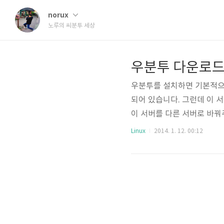
norux
노루의 씨분투 세상
우분투 다운로드 
우분투를 설치하면 기본적으로 저장
되어 있습니다. 그런데 이 서
이 서버를 다른 서버로 바꿔
터]를 엽니다.(캡쳐화면은 13
Linux
2014. 1. 12. 00:12
[Software Sources.
신적이 없었다면, Download
그 부분을 클릭해서 [Other