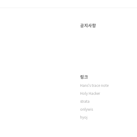
공지사항
링크
Hans's trace note
Holy Hacker
strata
onlywis
hyoj