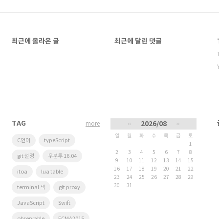
최근에 올라온 글
최근에 달린 댓글
TAG
«
2026/08
»
more
일
월
화
수
목
금
토
C언어
typeScript
1
2
3
4
5
6
7
8
git 설정
우분투 16.04
9
10
11
12
13
14
15
16
17
18
19
20
21
22
itoa
lua table
23
24
25
26
27
28
29
30
31
terminal 색
git proxy
JavaScript
Swift
observable
ECMA2015