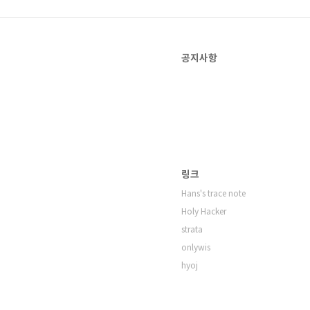
공지사항
링크
Hans's trace note
Holy Hacker
strata
onlywis
hyoj