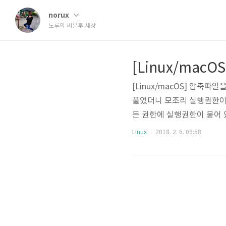
norux
노루의 씨분투 세상
[Linux/macOS] 압축
풀었더니 모조리 실행권한이 
든 권한에 실행권한이 붙어 있는 
rwxrwxrwx 1 norux 
Linux
2018. 2. 6. 09:58
하구요. 리눅스의 파일관리 
다보니, 관리의 어려움과 간혹