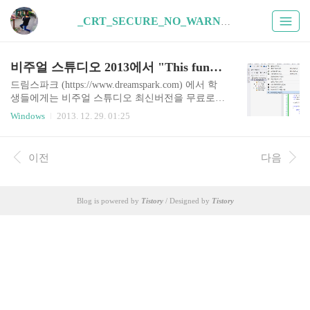
_CRT_SECURE_NO_WARNINGS (1)
비주얼 스튜디오 2013에서 "This function or variable may be unsafe" 에러
드림스파크 (https://www.dreamspark.com) 에서 학
생들에게는 비주얼 스튜디오 최신버전을 무료로
제공한다는걸 얼마 전에 알게 되어서 새로운 버전
Windows
2013. 12. 29. 01:25
에 대한 기대감에 비주얼 스튜디오 2013 을 다운받
아 사용하고 있었습니다. 근데 비주얼 스튜디오 20
13에서는 컴파일러가 강화되었는지, 예전 2010버
이전
다음
전에서는 Warning 정도로 처리했던 unsafe 함수들
에 대해 에러로 처리하여 컴파일이 되지 않습니다.
예를 들면 scanf, strcpy 같은 함수들을 사용하면 아
Blog is powered by
Tistory
/ Designed by
Tistory
래와 같은 오류창을 띄우며 컴파일에 실패합니다.
"error C4996: 'scanf': This function or variable may be
unsafe. Consider using scanf_s instead. To dis..