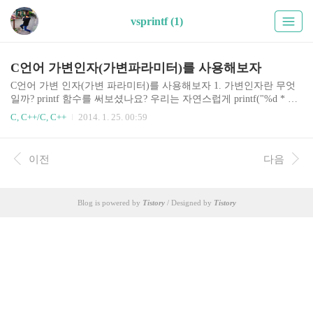
vsprintf (1)
C언어 가변인자(가변파라미터)를 사용해보자
C언어 가변 인자(가변 파라미터)를 사용해보자 1. 가변인자란 무엇
일까? printf 함수를 써보셨나요? 우리는 자연스럽게 printf("%d * %d
= %d", 3, 5, 3*5)라고 쓰고 있습니다. 가만보면 printf라는 함수는 인
C, C++/C, C++
2014. 1. 25. 00:59
자를 1개만 넣어도 되고, 2개만 넣어도 되고, 3개, 4개 그 이상을 넣
어도 문제없이 돌아갑니다. c언어에서 이런것이 가능한가요? 오늘은
이런 마법을 부릴 수 있게 하는 가변 인자라는 것에 대해 포스팅을
이전
다음
하겠습니다. 2. printf의 원형 printf 함수의 원형을 찾아보신 분이 계
실지 모르겠습니다. printf의 원형을 찾아보면 다음과 같습니다. int p
rintf(const char* format, ...) 참조: 컴파일러에 따라 printf의 실제 구현
Blog is powered by
Tistory
/ Designed by
Tistory
과는 원형..