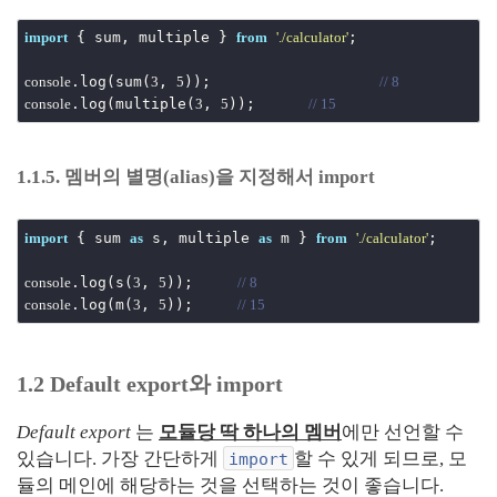
 { sum, multiple } 
;

import
from
'./calculator'
.log(sum(
, 
));			
console
3
5
// 8
.log(multiple(
, 
));	
console
3
5
// 15
1.1.5. 멤버의 별명(alias)을 지정해서 import
 { sum 
 s, multiple 
 m } 
;

import
as
as
from
'./calculator'
.log(s(
, 
));	
console
3
5
// 8
.log(m(
, 
));	
console
3
5
// 15
1.2 Default export와 import
Default export
는
모듈당 딱 하나의 멤버
에만 선언할 수
있습니다. 가장 간단하게
할 수 있게 되므로, 모
import
듈의 메인에 해당하는 것을 선택하는 것이 좋습니다.