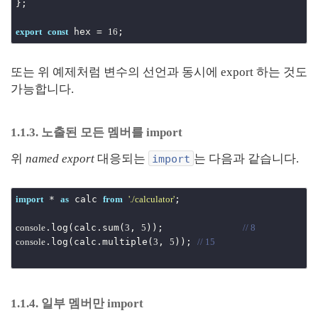
};

 hex = 
export
const
16
또는 위 예제처럼 변수의 선언과 동시에 export 하는 것도
가능합니다.
1.1.3. 노출된 모든 멤버를 import
위
named export
대응되는
는 다음과 같습니다.
import
 * 
 calc 
;

import
as
from
'./calculator'
.log(calc.sum(
, 
));		
console
3
5
// 8
.log(calc.multiple(
, 
));	
console
3
5
// 15
1.1.4. 일부 멤버만 import