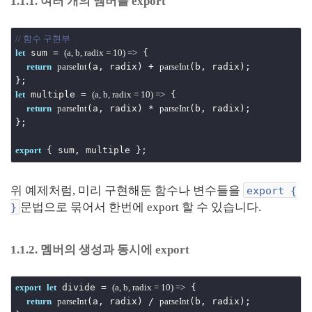
1.1.1. 여러 개의 멤버를 export
// 함수 구현부
 sum = 
 { 

let
(
a, b, radix = 
10
) =>
(a, radix) + 
(b, radix); 

return
parseInt
parseInt
 multiple = 
 { 

let
(
a, b, radix = 
10
) =>
(a, radix) * 
(b, radix); 

return
parseInt
parseInt
};

export
위 예제처럼, 미리 구현해둔 함수나 변수들을
export {
문법으로 묶어서 한번에 export 할 수 있습니다.
}
1.1.2. 멤버의 생성과 동시에 export
 divide = 
 { 

export
let
(
a, b, radix = 
10
) =>
(a, radix) / 
(b, radix); 

return
parseInt
parseInt