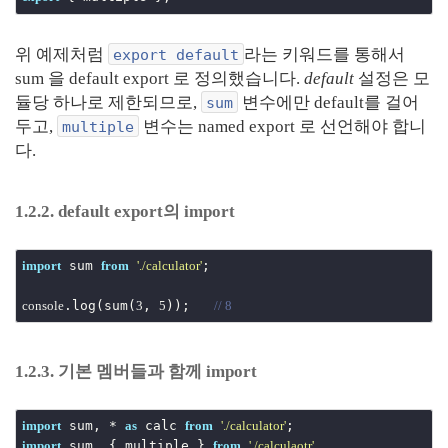
위 예제처럼
라는 키워드를 통해서
export default
sum 을 default export 로 정의했습니다.
default
설정은 모
듈당 하나로 제한되므로,
변수에만 default를 걸어
sum
두고,
변수는 named export 로 선언해야 합니
multiple
다.
1.2.2. default export의 import
 sum 
;

import
from
'./calculator'
.log(sum(
, 
)); 	
console
3
5
// 8
1.2.3. 기본 멤버들과 함께 import
 sum, * 
 calc 
import
as
from
'./calculator'
 sum, { multiple } 
import
from
'./calculaotr'