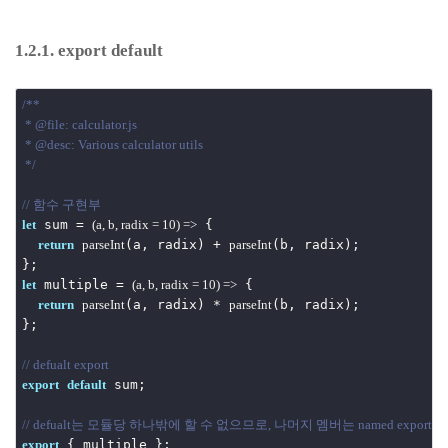
1.2.1. export default
/** 

 * @file: calculator.js

 * @desc: Various calculator utils

 */
// 함수 구현부
 sum = 
 { 

let
(
a, b, radix = 
10
) =>
(a, radix) + 
(b, radix); 

return
parseInt
parseInt
 multiple = 
 { 

let
(
a, b, radix = 
10
) =>
(a, radix) * 
(b, radix); 

return
parseInt
parseInt
};

// defualt export
 sum;

export
default
// defualt는 모듈당 하나밖에 할 수 없으므로, 나머지 멤버는 named export
export