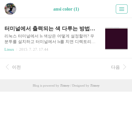
ansi color (1)
터미널에서 출력되는 색 다루는 방법. 부제: 나만의 ls 만들기
리눅스 터미널에서 ls 색상은 어떻게 설정할까? 우
분투를 설치하고 터미널에서 ls를 치면 디렉토리는
파란색, 실행파일은 녹색, 압축파일은 빨간색 등으
Linux
2015. 7. 27. 17:44
로 표시가 됩니다. 이는 원래 리눅스의 설정이 아니
라, 우분투에서 기본적으로 세팅되어 제공되는 설
정 때문입니다. 터미널에서 다음 명령어를 한번 입
이전
다음
력해 봅시다. $ dircolors LS_COLORS=&#39;rs=0:di
=01;34:ln=01;36:mh=00:pi=40;33:so=01;35:do=01;35:
bd=40;33;01:cd=40;33;01:or=40;31;01:su=37;41:sg=3
Blog is powered by
Tistory
/ Designed by
Tistory
0;43:ca=30;41:tw=30;42:ow=34;42:st=37;44:ex=01;3
2:.tar=01;31:.tgz=01;31:.arj=01;31:.taz=01;31:..