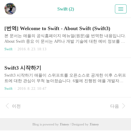
Swift (2)
[번역] Welcome to Swift - About Swift (Swift3)
본 문서는 애플의 공식홈페이지 메뉴얼(원문)을 번역한 내용입니다.
About Swift 중요 이 문서는 API나 개발 기술에 대한 예비 정보를 포
함하고 있습니다. 이 정보는 언제든 변경될 수 있고, 이 문서를 따라
Swift
2016. 8. 23. 18:13
구현된 소프트웨어는 마지막 운영체제에서 테스트 되어야 합니다.
스위프트는 iOS, macOS, watchOS, tvOS의 앱을 위한 새로운 프로그
래밍 언어이며 C와 Objective-C의 장점을 가지고 만들어 졌다. 스위
Swift3 시작하기
프트는 안전한 프로그래밍 패턴을 도입했고, 프로그래밍을 쉽게 할
수 있게 하는 현대적 기능을 추가했다. 그리고 더 유연하고, 더 재미
Swift3 시작하기 애플이 스위프트를 오픈소스로 공개한 이후 스위프
있다. 이미 널리 쓰이면서 많은 사람들이 사랑하는 코코아와 코코아
트에 대한 관심이 무척 높아졌습니다. 6월에 진행된 애플 개발자행
터치 프레임워크의 뒤에서 스위프트의 깨끗한 백지 상태는 어떻게
사인 WWDC에서는 스위프트3가 공개되었는데요. 스위프트3는 아
Swift
2016. 8. 22. 10:47
소프트웨어 개발을..
직 베타버전이지만, 깃허브에 공개한 이후 많은 커미터들의 의견이
반영된 첫 번째 버전입니다. 오늘은 스위프트3를 가볍게 시작하는
걸로 출발합니다. Swift에 대해 잘 알고싶으면 공식 홈페이지의 문서
이전
다음
가 제일 좋습니다. 공홈에서 제공하는 메뉴얼은 진리입니다! Web: ht
tps://developer.apple.com/library/prerelease/content/documentation/Swift/
Conceptual/Swift_Programming_Language/index.html eBook: https://s..
Blog is powered by
Tistory
/ Designed by
Tistory