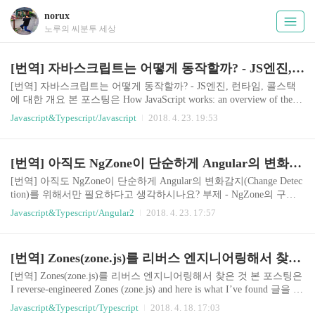
norux
노루의 씨분투 세상
[번역] 자바스크립트는 어떻게 동작할까? - JS엔진, 런타임, 콜스택에 대한 개요
[번역] 자바스크립트는 어떻게 동작할까? - JS엔진, 런타임, 콜스택
에 대한 개요 본 포스팅은 How JavaScript works: an overview of the en
gine, the runtime, and the call stack 의 글을 번역한 글입니다. How Jav
Javascript&Typescript/Javascript
2018. 4. 23. 19:53
aScript 시리즈는 9편정도가 있으며, 지금도 나오고 있습니다. 최대
한 모든 시리즈를 번역할 예정입니다. 많은 의역이 포함되어 있을 수
있습니다. :) 자바스크립트가 점점 더 인기있어지면서, 많은 팀들은
[번역] 아직도 NgZone이 단순하게 Angular의 변화감지(Change Detection)를 위해서만 필요하다고 생각하시나요?
프론트엔드, 백엔드, 하이브리드, 임베디드와 그 이상의 많은 영역에
서 자바스크립트를 사용하고 있습니다. 이 포스팅은 자바스크립트
[번역] 아직도 NgZone이 단순하게 Angular의 변화감지(Change Detec
와, 자바스크립트가 어떻게 동작하는지에 대해 깊이 파보기 위한 목
tion)를 위해서만 필요하다고 생각하시나요? 부제 - NgZone의 구현
적으로, 시리즈의 첫 번째 글입니..
방법과 사용법 본 포스팅은 Do you still think that NgZone (zone.js) is
Javascript&Typescript/Angular2
2018. 4. 23. 17:57
required for change detection in Angular? 을 번역한 글입니다.많은 의
역이 포함되어 있을 수 있습니다. :) 대부분의 포스팅에서 Zone(zone.
js)와 NgZone이 Angular의 변화 감지Change detection과 강한 연관성
[번역] Zones(zone.js)를 리버스 엔지니어링해서 찾은 것
이 있다고 말합니다. 분명 Angular의 변화 감지 기술에 Zone이 관련
되어있는 것은 사실이지만, 기술적으로 부분 집합적인 관계는 아닙
[번역] Zones(zone.js)를 리버스 엔지니어링해서 찾은 것 본 포스팅은
니다. 물론 Zone과 NgZone은 비..
I reverse-engineered Zones (zone.js) and here is what I’ve found 글을 번
역한 글입니다.많은 의역이 포함되어 있을 수 있습니다. :) 부제 - Zo
Javascript&Typescript/Typescript
2018. 4. 18. 17:03