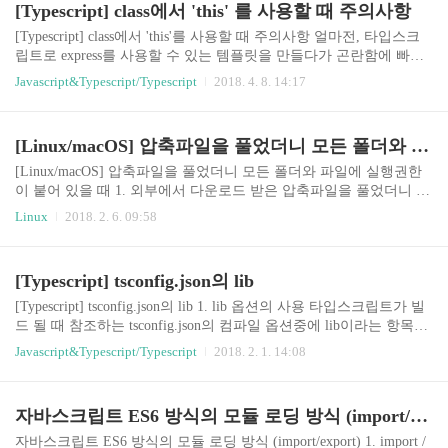
[Typescript] class에서 'this' 를 사용할 때 주의사항
하는 것이 필요합니다. 만약 우리가 서브스크립션을 중단하지 않고
계속 유지한다면, 불필요한 메모리와 컴퓨팅 자원이 낭비될 것이므
[Typescript] class에서 'this'를 사용할 때 주의사항 얼마전, 타입스크
로 좋지 않습니다. 물론 우리는 unsubscribe() 라는 함수를..
립트로 express를 사용할 수 있는 템플릿을 만들다가 곤란함에 빠졌
던적이 있습니다. (참고: Github - express-ts-template) 우선 구조와 코
Javascript&Typescript/Typescript
2018. 4. 8. 14:17
드를 소개해드려야겠군요. 다만, 이 구조는 어려울 수 있으니까요.
좀 더 쉬운 설명을 원하시는 분은 바로 다음 파트로 넘어가셔도 무방
합니다. express-ts-template 에서 발견된 문제점 타입스크립트의 클래
[Linux/macOS] 압축파일을 풀었더니 모든 폴더와 파일에 실행권한이 붙어 있을 때
스는 자바스크립트의 ES6보다 좀 더 기존 자바나 C++의 클래스와
유사합니다. 그래서 좀 더 MVC 패턴같은 구조를 만들어보고자 한
[Linux/macOS] 압축파일을 풀었더니 모든 폴더와 파일에 실행권한
것이죠. 전체적인 구조는 컨트롤러의 생성자에서 모델을 등록하여,
이 붙어 있을 때 1. 외부에서 다운로드 받은 압축파일을 풀었더니 모
해당 모델을 이용하게끔 하는 구조입니다. 이 과..
조리 실행권한이 붙어 있습니다. 가끔 웹에서 다운로드하거나 USB
Linux
2018. 2. 6. 09:58
를 통해 압축파일을 받아 풀었을 때, 폴더의 모든 권한에 실행권한이
붙어 있는 경우가 있습니다. # 파일의 경우 -rwxrwxrwx 1 norux noru
x 22 files # 디렉토리의 경우 drwxrwxrwx 1 norux norux 3 directory 위
[Typescript] tsconfig.json의 lib
처럼 777 권한이 모조리 붙어있는 경우가 있습니다. 이 경우, 보안상
취약하기도 하구요. 리눅스의 파일관리 컨셉과도 안맞게 되구요. 또
[Typescript] tsconfig.json의 lib 1. lib 옵션의 사용 타입스크립트가 빌
보통 배시에서 실행권한이 있는 폴더와 파일의 색상을 다르게 보여
드 될 때 참조하는 tsconfig.json의 컴파일 옵션중에 lib이라는 항목이
주다보니, 관리의 어려움과 간혹 짜증이 나기도..
있습니다. 이 항목의 의미를 알아봅시다. // tsconfig.json { "Compiler
Javascript&Typescript/Typescript
2018. 2. 1. 14:08
Options": { "target": "es5", "module": "commonjs", "lib": [ "dom", "es
5", "es2015.promise" ] } } 이 tsconfig.json 에 등장하는 중간에 lib의
내용을 보면 배열형태로 사용할 라이브러리들을 정의하고 있습니
자바스크립트 ES6 방식의 모듈 로딩 방식 (import/export)
다. 만약 lib 항목을 정의하지 않았다면 target 항목에서 지정한 ECM
AScript의 버전에 따라 기본값이 정의됩니다. ES5의 기본 값: do..
자바스크립트 ES6 방식의 모듈 로딩 방식 (import/export) 1. import /