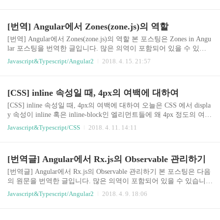
nes이란? (Zones은 무엇이며 또 어떻게 사용할까?) 이 포스팅은 NgZ
one에 대한 포스팅이 아니지만, NgZone의 메커니즘은 Zones(zone.js)
을 이용하기 때문에 비슷할 수 있습니다. 이 포스팅에서는 NgZone을
[번역] Angular에서 Zones(zone.js)의 역할
직접 만들 수 있는 방법과 Angular의 NgZone은 어떻게 동작하는지에
대해서 설명합니다. NgZone에 대해서 더 많이 공부하시려면 "당신
[번역] Angular에서 Zones(zone.js)의 역할 본 포스팅은 Zones in Angu
은 아직도 NgZone은 Angular의 Change De..
lar 포스팅을 번역한 글입니다. 많은 의역이 포함되어 있을 수 있습
니다. Zones의 이해 포스팅에서 우리는 Zones 의 능력에 대해 알아
Javascript&Typescript/Angular2
2018. 4. 15. 21:57
보았습니다. Zones 을 이용하면 비동기적으로 실행되는 코드에 대해
성능을 프로파일링 할 수 있었습니다. Zones는 우리의 비동기적 작
업을 후킹할 수 있는 실행영역(Execution Context)의 종류라고 배웠
[CSS] inline 속성일 때, 4px의 여백에 대하여
습니다. 만약 위 포스팅을 읽지 않으셨다면, 먼저 읽어보기를 강력하
게 추천합니다. 본 포스팅에서는 Angular에서 Zones의 역할이 무엇
[CSS] inline 속성일 때, 4px의 여백에 대하여 오늘은 CSS 에서 displa
인지에 대해서만 집중합니다. 역자주: 먼저 읽어보시 마세요. 혹 필
y 속성이 inline 혹은 inline-block인 엘리먼트들에 왜 4px 정도의 여백
요한 사전지식에 대해서는 제가 설명드리겠습니다.. ..
이 생기는지를 알아보도록 하겠습니다. 물론 그 이유를 알게 되면 해
Javascript&Typescript/CSS
2018. 4. 11. 14:11
결책도 간단합니다. 4px의 미세한 차이.. 4px의 미세한 차이를 볼 수
있는 예제코드를 먼저 띄워드립니다. block div block div 1 2 3 그리
고 다음은 실행 결과입니다. 자, 그림을 먼저 봅시다. 위에는 float:lef
[번역글] Angular에서 Rx.js의 Observable 관리하기
t로 붙어 있는 block 속성의 div 엘리먼트구요. 아래 숫자박스는 inlin
e-block의 span 엘리먼트입니다. float으로 붙어있는 엘리먼트들 사이
[번역글] Angular에서 Rx.js의 Observable 관리하기 본 포스팅은 다음
에는 간격이 없는데, inline속성을 가져서 옆에 붙는 엘리먼트들 사..
의 원문을 번역한 글입니다. 많은 의역이 포함되어 있을 수 있습니
다. 원문: Manage your observable subscriptions in Angular with help of
Javascript&Typescript/Angular2
2018. 4. 9. 18:06
rx.js 서브스크립션(Subscription)을 위해 Observable 변수를 사용 할
때, 이 변수를 관리하는 것은 아주 중요합니다. Observable 은 영원히
동작할 수 있으므로 우리는 이 Observable의 사용이 끝났을 때, 중지